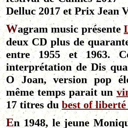
Delluc 2017 et Prix Jean 
W
agram music présente
deux CD plus de quarante 
entre 1955 et 1963. Ce
interprétation de Dis qu
O Joan, version pop éle
même temps parait un
vi
17 titres du
best of libert
E
n 1948, le jeune Moniqu