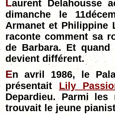
L
aurent Delahousse a
dimanche le 11décemb
Armanet et Philippine L
raconte comment sa ro
de Barbara. Et quand
devient différent.
E
n avril 1986, le Pa
présentait
Lily Passio
Depardieu. Parmi les
trouvait le jeune pianis