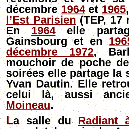
décembre
1964
et
1965
l’Est Parisien
(TEP, 17 
En
1964
elle parta
Gainsbourg et en
196
décembre 1972
, Bar
mouchoir de poche d
soirées elle partage la 
Yvan Dautin. Elle retro
celui là, aussi anc
Moineau
.
L
a salle du
Radiant 