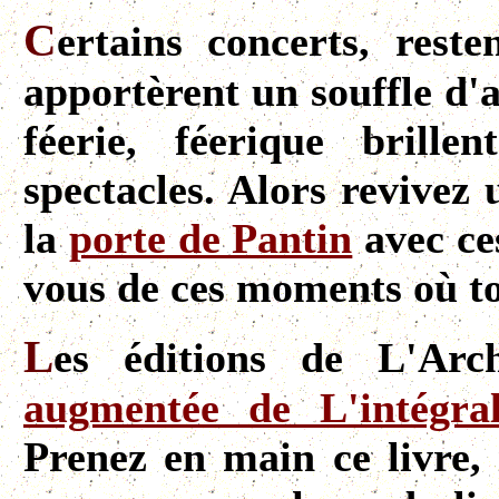
C
ertains concerts, rest
apportèrent un souffle d'
féerie, féerique brill
spectacles. Alors revivez
la
porte de Pantin
avec c
vous de ces moments où to
L
es éditions de L'Arc
augmentée de L'intégra
Prenez en main ce livre, 