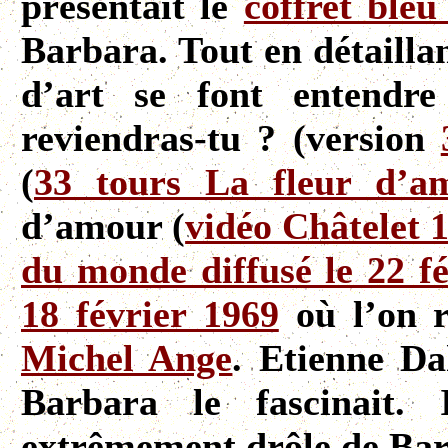
présentait le
coffret bleu
Barbara. Tout en détailla
d’art se font entendr
reviendras-tu ? (version
(
33 tours La fleur d’a
d’amour (
vidéo Châtelet 
du monde diffusé le 22 fé
18 février 1969
où l’on r
Michel Ange
. Etienne Da
Barbara le fascinait. 
extrêmement drôle de Bar