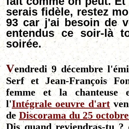
fait comme on peut. Et e
serais fidèle, restez mo
93 car j'ai besoin de 
entendus ce soir-là t
soirée.
V
endredi 9 décembre l'émi
Serf et Jean-François Fon
femme et la chanteuse e
l'
Intégrale oeuvre d'art
vena
de
Discorama du 25 octobre
Dis quand reviendras-tu ?