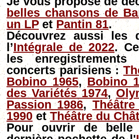
Je vous propose de déc
belles chansons de Ba
un LP
et
Pantin 81
.
Découvrez aussi les 
l’
Intégrale de 2022
. Ce
les enregistrements 
concerts parisiens :
Th
Bobino 1965
,
Bobino 
des Variétés 1974
,
Oly
Passion 1986
,
Théâtre
1990
et
Théâtre du Chât
Pour ouvrir de belle