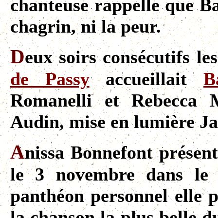
chanteuse rappelle que Ba
chagrin, ni la peur.
D
eux soirs consécutifs l
de Passy
accueillait
B
Romanelli et Rebecca Ma
Audin, mise en lumière Ja
A
nissa Bonnefont présent
le 3 novembre dans le
panthéon personnel elle 
la chanson la plus belle d