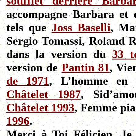
soufflet derrière Barba
accompagne Barbara et d
tels que
Joss Baselli
, Ma
Sergio Tomassi, Roland 
dans la version du
33 t
version de
Pantin 81
, Vie
de 1971
, L’homme en h
Châtelet 1987
, Sid’am
Châtelet 1993
, Femme pia
1996
.
Merci à Toi Félicien. Je