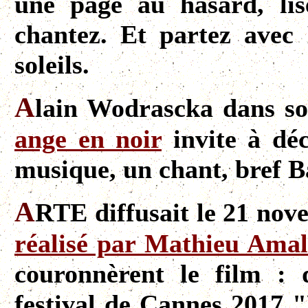
une page au hasard, lis
chantez. Et partez avec
soleils.
A
lain Wodrascka dans s
ange en noir
invite à déc
musique, un chant, bref B
A
RTE diffusait le 21 nov
réalisé par Mathieu Amal
couronnèrent le film :
festival de Cannes 2017 "