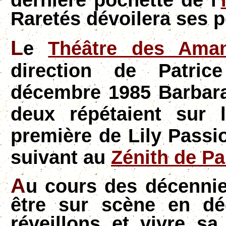
dernière pochette de l'
Raretés dévoilera ses p
L
e
Théâtre des Aman
direction de Patric
décembre 1985 Barbara
deux répétaient sur
première de Lily Passio
suivant au
Zénith de Pa
A
u cours des décennie
être sur scène en dé
réveillons et vivre s