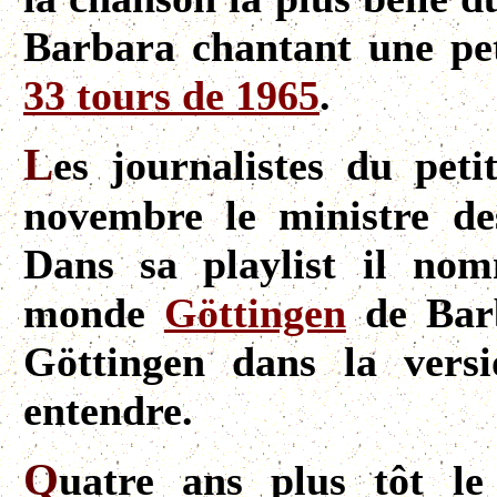
Barbara chantant une pet
33 tours de 1965
.
L
es journalistes du pet
novembre le ministre de
Dans sa playlist il no
monde
Göttingen
de Barb
Göttingen dans la ver
entendre.
Q
uatre ans plus tôt le 