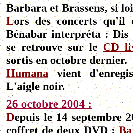
Barbara et Brassens, si loi
L
ors des concerts qu'i
Bénabar interpréta : Dis 
se retrouve sur le
CD li
sortis en octobre dernier.
H
umana
vient d'enregis
L'aigle noir.
26 octobre 2004 :
D
epuis le 14 septembre 
coffret de deux DVD :
Ba