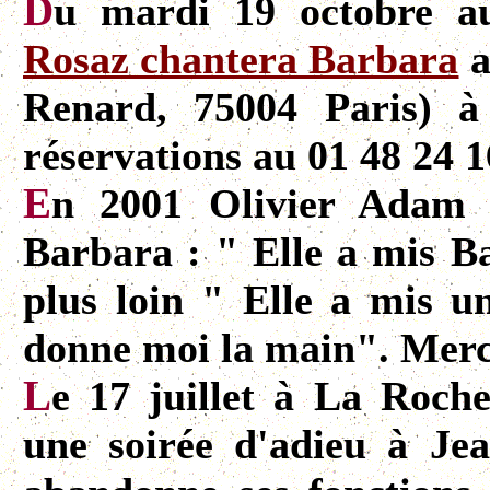
D
u mardi 19 octobre a
Rosaz chantera Barbara
a
Renard, 75004 Paris) à
réservations au 01 48 24 1
E
n 2001 Olivier Adam 
Barbara : " Elle a mis Ba
plus loin " Elle a mis un
donne moi la main". Merc
L
e 17 juillet à La Rochel
une soirée d'adieu à Jea