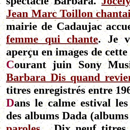
spectacle Barbara.
Jocel
Jean Marc Toillon chanta
mairie de Cadaujac accuei
femme qui chante
. Je 
aperçu en images de cette b
C
ourant juin Sony Mus
Barbara Dis quand revie
titres enregistrés entre 19
D
ans le calme estival le
des albums Dada (albums
paroles...
Dix neuf titres 