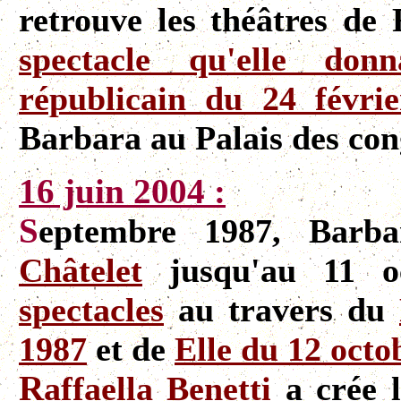
retrouve les théâtres de
spectacle qu'elle don
républicain du 24 févri
Barbara au Palais des cong
16 juin 2004 :
S
eptembre 1987, Barba
Châtelet
jusqu'au 11 oc
spectacles
au travers du
1987
et de
Elle du 12 octo
R
affaella Benetti
a crée l