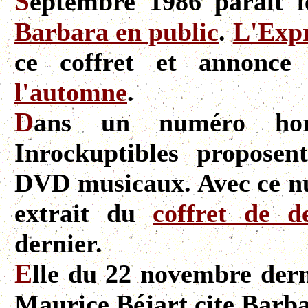
S
eptembre 1986 parait 
Barbara en public
.
L'Expr
ce coffret et annonce
l'automne
.
D
ans un numéro hor
Inrockuptibles proposen
DVD musicaux. Avec ce nu
extrait du
coffret de 
dernier.
E
lle du 22 novembre dern
Maurice Béjart cite Barbar