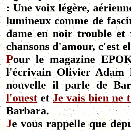
: Une voix légère, aérienne
lumineux comme de fascin
dame en noir trouble et f
chansons d'amour, c'est el
P
our le magazine EPOK
l'écrivain Olivier Adam 
nouvelle il parle de B
l'ouest
et
Je vais bien ne t
Barbara.
J
e vous rappelle que depu