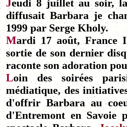
J
eudi 8 juillet au soir, 
diffusait Barbara je cha
1999 par Serge Kholy.
M
ardi 17 août, France I
sortie de son dernier dis
raconte son adoration po
L
oin des soirées paris
médiatique, des initiative
d'offrir Barbara au coeu
d'Entremont en Savoie p