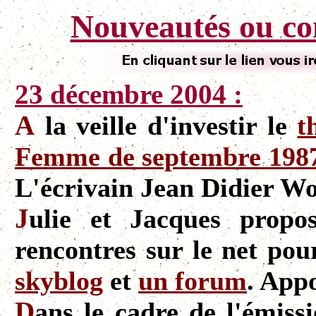
Nouveautés ou co
23 décembre 2004 :
A
la veille d'investir le
t
Femme de septembre 198
L'écrivain Jean Didier Wol
J
ulie et Jacques propo
rencontres sur le net po
skyblog
et
un forum
. Appo
D
ans le cadre de l'émis