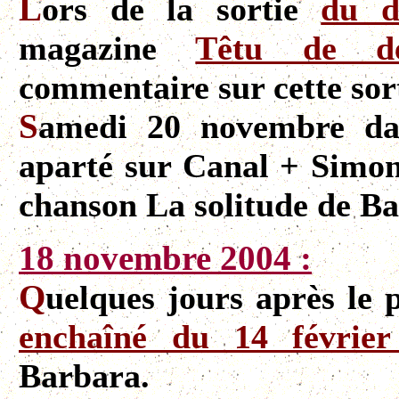
L
ors de la sortie
du d
magazine
Têtu de d
commentaire sur cette sort
S
amedi 20 novembre dan
aparté sur Canal + Simon
chanson La solitude de B
18 novembre 2004 :
Q
uelques jours après le
enchaîné du 14 février
Barbara.