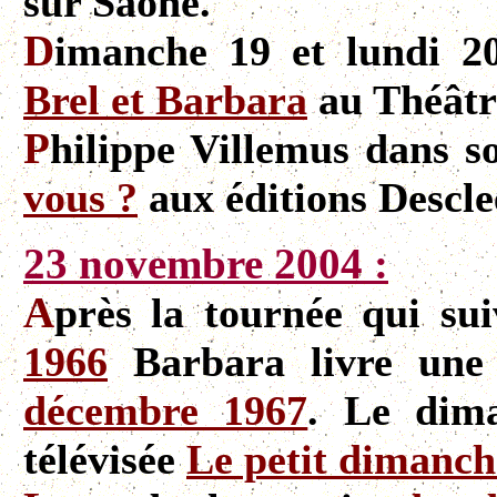
sur Saône.
D
imanche 19 et lundi 
Brel et Barbara
au Théâtre
P
hilippe Villemus dans s
vous ?
aux éditions Descle
23 novembre 2004 :
A
près la tournée qui sui
1966
Barbara livre une
décembre 1967
. Le dima
télévisée
Le petit dimanche