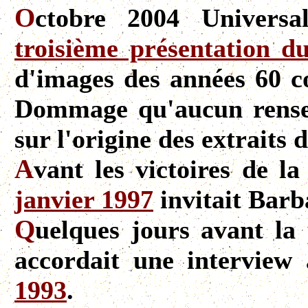
O
ctobre 2004 Universa
troisième présentation 
d'images des années 60 co
Dommage qu'aucun rensei
sur l'origine des extraits 
A
vant les victoires de 
janvier 1997
invitait Barba
Q
uelques jours avant l
accordait une interview
1993
.