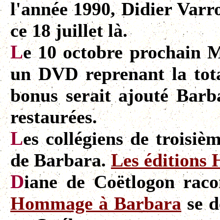
l'année 1990, Didier Varr
ce 18 juillet là.
L
e 10 octobre prochain 
un DVD reprenant la tot
bonus serait ajouté Barb
restaurées.
L
es collégiens de troisiè
de Barbara.
Les éditions 
D
iane de Coëtlogon rac
Hommage à Barbara
se d