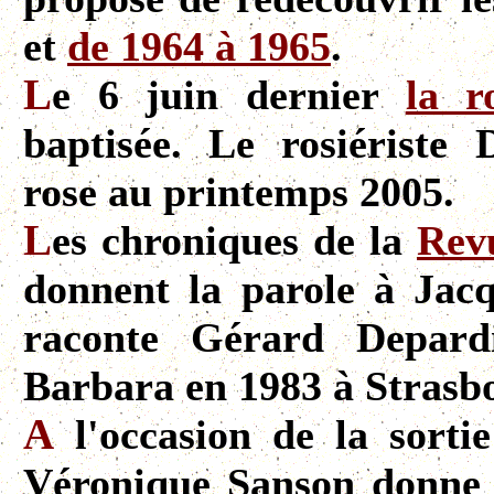
et
de 1964 à 1965
.
L
e 6 juin dernier
la 
baptisée. Le rosiériste 
rose au printemps 2005.
L
es chroniques de la
Revu
donnent la parole à Jacq
raconte Gérard Depard
Barbara en 1983 à Strasb
A
l'occasion de la sorti
Véronique Sanson donne 