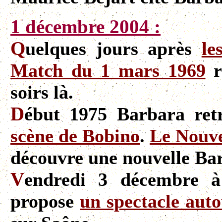
1 décembre 2004 :
Q
uelques jours après
le
Match du 1 mars 1969
r
soirs là.
D
ébut 1975 Barbara ret
scène de Bobino
.
Le Nouve
découvre une nouvelle Ba
V
endredi 3 décembre 
propose
un spectacle aut