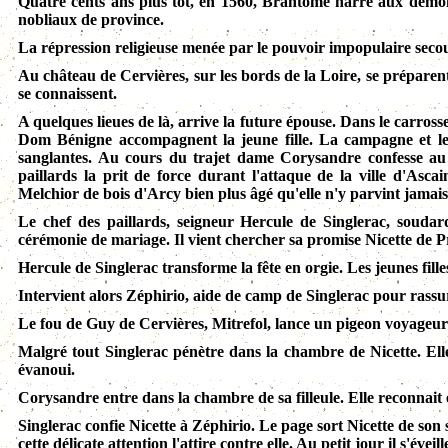
Quatre cents ans plus tôt, en 1560, Brantôme narre aux demois
nobliaux de province.
La répression religieuse menée par le pouvoir impopulaire sec
Au château de Cervières, sur les bords de la Loire, se préparent
se connaissent.
A quelques lieues de là, arrive la future épouse. Dans le carro
Dom Bénigne accompagnent la jeune fille. La campagne et les
sanglantes. Au cours du trajet dame Corysandre confesse au
paillards la prit de force durant l'attaque de la ville d'Asca
Melchior de bois d'Arcy bien plus âgé qu'elle n'y parvint jamai
Le chef des paillards, seigneur Hercule de Singlerac, soud
cérémonie de mariage. Il vient chercher sa promise Nicette de Pr
Hercule de Singlerac transforme la fête en orgie. Les jeunes fi
Intervient alors Zéphirio, aide de camp de Singlerac pour rassu
Le fou de Guy de Cervières, Mitrefol, lance un pigeon voyageu
Malgré tout Singlerac pénètre dans la chambre de Nicette. Elle j
évanoui.
Corysandre entre dans la chambre de sa filleule. Elle reconnait e
Singlerac confie Nicette à Zéphirio. Le page sort Nicette de son s
cette délicate attention l'attire contre elle. Au petit jour il s'éveil