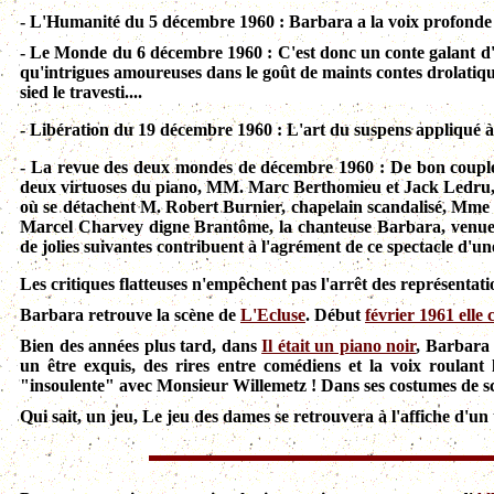
- L'Humanité du 5 décembre 1960 : Barbara a la voix profonde 
- Le Monde du 6 décembre 1960 :
C'est donc un conte galant d'
qu'intrigues amoureuses dans le goût de maints contes drolatique
sied le travesti....
- Libération du 19 décembre 1960 : L'art du suspens appliqué à 
- La revue des deux mondes de décembre 1960 :
De bon couple
deux virtuoses du piano, MM. Marc Berthomieu et Jack Ledru, q
où se détachent M. Robert Burnier, chapelain scandalisé, Mme 
Marcel Charvey digne Brantôme, la chanteuse Barbara, venu
de jolies suivantes contribuent à l'agrément de ce spectacle d'un
Les critiques flatteuses n'empêchent pas l'arrêt des représentat
Barbara retrouve la scène de
L'Ecluse
. Début
février 1961 elle
Bien des années plus tard, dans
Il était un piano noir
, Barbara
un être exquis, des rires entre comédiens et la voix roulant 
"insoulente" avec Monsieur Willemetz ! Dans ses costumes de scè
Qui sait, un jeu, Le jeu des dames se retrouvera à l'affiche d'un 