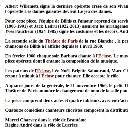
Albert Willemetz signe la dernière opérette créée de son vivan
l'opérette Les dames galantes devient Le jeu des dames.
Pour cette pièce, l'équipe de Bilitis et l'amour reprend du ser
(1906-1991)
et Jack Ledru
(1922-2013)
assurent les arrangeme
Yves Faucheur
(1924-1985)
signe les costumes et les décors, And
La seconde salle du
Théâtre de Paris
de la rue Blanche , le pe
chansons de Bilitis à l'affiche depuis le 1 avril 1960.
En février 1960 chaque soir Barbara chante
à l'Écluse
. Le mus
pièce opérette dont il entame la composition de la musique.
Les patrons de
l'Écluse
, Léo Noël, Brigitte Sabouraud, Marc Ch
retour à minuit à
l'Écluse
pour chanter. Elle accepte le rôle.
A quatre jours de la générale, le 21 novembre 1960, le petit Th
Théâtre de Paris annonce le changement de nom de la salle po
La pièce comprend deux actes et quatre tableaux, avec entr'acte
Quatorze comédiens chanteurs choristes composent la distributi
Marcel Charvey dans le rôle de Brantôme
Régine André dans le rôle de Lucrèce