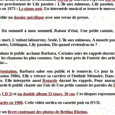
res proviennent de Lily passion : L'île aux mimosas, Lily passion,
s en 1973 :
Le piano noir
. En intermède musical se trouve le morce
édite un
dossier spécifique
avec une revue de presse.
, Du sommeil à mon sommeil, Raison d'état, Une petite cantate,
mort, L'enfant laboureur, Seule, L'île aux mimosas, A mourir pour 
Nantes, Göttingen, Lily passion, Dis quand reviendras-tu ?
tions le public acclame Barbara. Certains soirs les rappels durent 
a les chansons les plus connues. Sur le mur près de l'entrée des art
ac...
sentation
, Barbara salue son public et le remercie. Ce jour là
ion 1986). Elle y retrace sa carrière et l'intitule Mémoire. Dans 
e. Elle interprète aussi
Regarde
durant les rappels
. Pour marqu
rde le public chante sur l'air de Une petite cantate les paroles du
,
CD 2
) et
un double album 33 tours, 30 cm
. Ces disques reprennent
tacles en 1988
. Cette vidéo sortira en cassette puis en DVD.
ée un
livret contenant des photos de Bettina Rheims
.