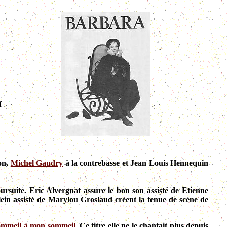
f
on,
Michel Gaudry
à la contrebasse et Jean Louis Hennequin
rsuite. Eric Alvergnat assure le bon son assisté de Etienne
lein assisté de Marylou Groslaud créent la tenue de scène de
ommeil à mon sommeil
. Ce titre elle ne le chantait plus depuis