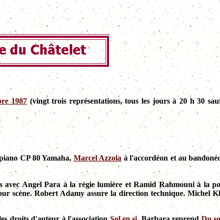
bre 1987
(vingt trois représentations, tous les jours à 20 h 30 sau
 piano CP 80 Yamaha,
Marcel Azzola
à l'accordéon et au bandoné
es avec Angel Para à la régie lumière et Ramid Rahmouni à la pou
tour scène. Robert Adamy assure la direction technique. Michel K
 les droits d'auteur à l'association
Sol en si
. Barbara reprend
Du s