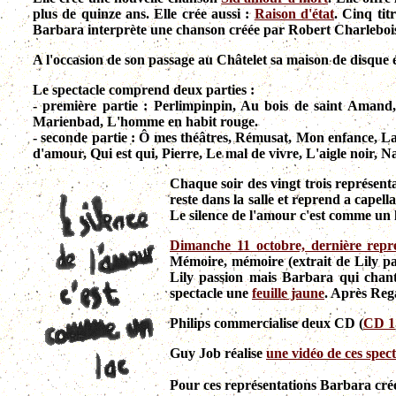
plus de quinze ans. Elle crée aussi :
Raison d'état
.
Cinq tit
Barbara interprète une chanson créée par Robert Charleboi
A l'occasion de son passage au Châtelet sa maison de disque 
Le spectacle comprend deux parties :
- première partie : Perlimpinpin, Au bois de saint Amand
Marienbad, L'homme en habit rouge.
- seconde partie : Ô mes théâtres, Rémusat, Mon enfance, La 
d'amour, Qui est qui, Pierre, Le mal de vivre, L'aigle noir, 
Chaque soir des vingt trois représenta
reste dans la salle et reprend a capell
Le silence de l'amour c'est comme un l
Dimanche 11 octobre, dernière repré
Mémoire, mémoire (extrait de Lily pass
Lily passion mais Barbara qui chant
spectacle une
feuille jaune
. Après Rega
Philips commercialise deux CD (
CD 1
Guy Job réalise
une vidéo de ces spec
Pour ces représentations Barbara cr