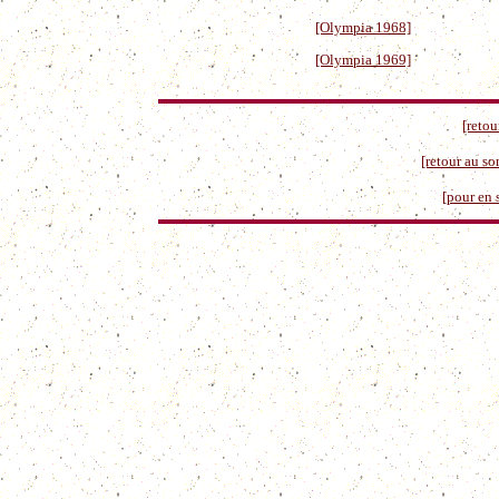
[Olympia 1968]
[Olympia 1969]
[retou
[retour au so
[pour en 