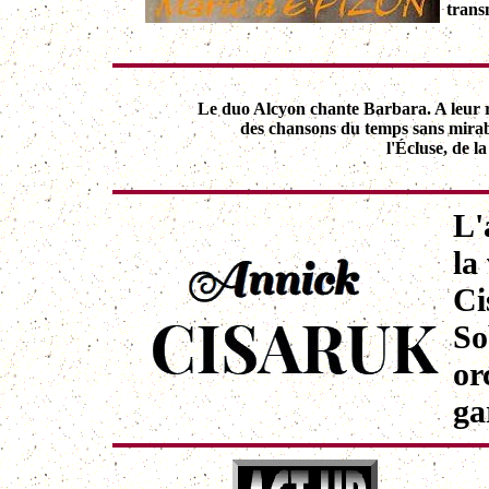
trans
Le duo Alcyon chante Barbara. A leur r
des chansons du temps sans mirab
l'Écluse, de l
L'
la
Ci
So
or
ga