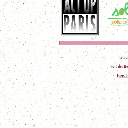
[retou
[vers des li
[vers d