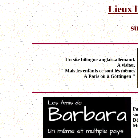
Lieux 
su
Un site bilingue anglais-allemand.
A visiter.
" Mais les enfants ce sont les mêmes
A Paris ou à Göttingen "
Pa
so
Dé
Me