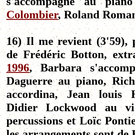
s'accompagne au piano
Colombier
, Roland Romane
16) Il me revient (3'59),
de Frédéric Botton, ext
1996
, Barbara s'accom
Daguerre au piano, Rich
accordina, Jean louis 
Didier Lockwood au v
percussions et Loïc Pontie
les arrangements sont de 