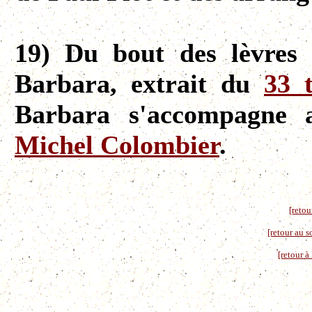
19) Du bout des lèvres 
Barbara, extrait du
33 
Barbara s'accompagne a
Michel Colombier
.
[retou
[retour au 
[retour à