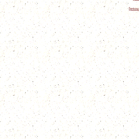
[retou