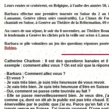
Leurs routes se croisèrent, en Belgique, à l'aube des années 50, 
Barbara effectue une première tournée en Suisse du 2 au 
Lausanne, Genève (deux soirs consécutifs), La Chaux de Fo
chantait en Suisse, à Genève au Théâtre de la Réformation, 69
Au cours de son séjour, le soir du 8 novembre, au Théâtre Beau
le lendemain à Genève les clichés pris la veille sur scène à Lausan
Barbara se plie volontiers au jeu des questions réponses po
Bobino
.
Catherine Charbon : Il est des questions banales et i
exemple : comment allez vous ? On est sûr que la réponse 
- Barbara : Comment allez vous ?
- Et vous ?
- Je vais très bien, je suis très heureuse de vous revoir.
- Je vais très bien. Je suis très heureuse d’être en Suisse
- Oui, comment se passe cette tournée au fait ?
- Elle se passe merveilleusement bien. Je veux dire, 
comme ça, dont on dit ah le public est pas très chaud. En 
émerveillée par le public que j’ai eu. Parce qu’en fait 
jamais venue en Suisse. J’ai jamais rayonné. D’une part 