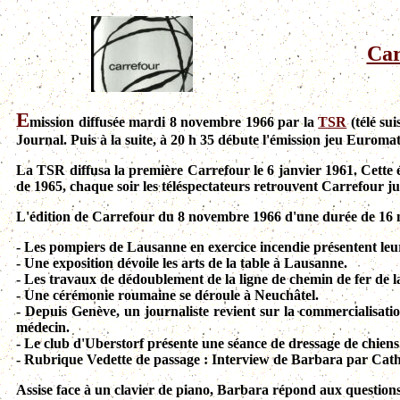
Car
E
mission diffusée mardi 8 novembre 1966 par la
TSR
(télé su
Journal. Puis à la suite, à 20 h 35 débute l'émission jeu Euroma
La TSR diffusa la première Carrefour le 6 janvier 1961. Cette ém
de 1965, chaque soir les téléspectateurs retrouvent Carrefour ju
L'édition de Carrefour du 8 novembre 1966 d'une durée de 16 m
- Les pompiers de Lausanne en exercice incendie présentent leur
- Une exposition dévoile les arts de la table à Lausanne.
- Les travaux de dédoublement de la ligne de chemin de fer de la
- Une cérémonie roumaine se déroule à Neuchâtel.
- Depuis Genève, un journaliste revient sur la commercialisati
médecin.
- Le club d'Uberstorf présente une séance de dressage de chiens
- Rubrique Vedette de passage : Interview de Barbara par Cat
Assise face à un clavier de piano, Barbara répond aux questio