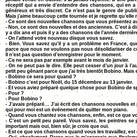
réceptif qui a envie d’entendre des chansons, qui en a b
généreux et très discret. Ce n’est pas le genre de publ
Mais j’aime beaucoup cette tournée et je regrette qu’elle 
- Ce sont des nouvelles chansons que vous présentez av
- Non, ce sont des nouvelles et des anciennes. C’est à di
y a dix ans et puis il y a des chansons de l’année dernièr
- On l’attend votre nouveau disque vous savez.
- Bien. Vous savez qu’il y a un problème en France, que
parce que nous ne voulons pas nous désolidariser de cett
Il n’est pas question d’enregistrer pour le moment.
- Ce ne sera pas par exemple avant le mois de janvier.
- On ne peut pas le dire. Elle peut cesser d’un jour à l
petit peu gênant parce que j’ai très bientôt Bobino. Mais 
- Bobino ce sera pour quand ?
- Bobino c’est pour Noël, du 15 décembre au 13 janvier.
- Et vous aviez préparé quelque chose pour Bobino de s
- Pour ?
- Pour Bobino ?
- J’avais préparé… J’ai écrit des chansons nouvelles et
qui pour moi est un évènement de quitter mon piano.
- Quand vous chantez vos chansons, enfin, est ce que vo
- C’est un petit peu pareil. Vous savez, les peintres se
important mais oui, bien sûr, je crois que oui.
- Est ce que vos chansons quand vous les travaillez, est 