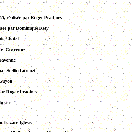
65, réalisée par Roger Pradines
alisée par Dominique Rety
ois Chatel
rcel Cravenne
Cravenne
par Stellio Lorenzi
 Guyon
 par Roger Pradines
glesis
ar Lazare Iglesis