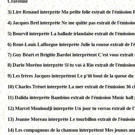
Cravenne
3)
Lire Renaud interprète Ma petite folie extrait de l'émission 
4)
Jacques Brel interprète Ne me quitte pas extrait de l'émissi
5)
Bourvil interprète La ballade irlandaise extrait de l'émissi
6)
René-Louis Lafforgue interprète Julie la rousse extrait de l'é
7)
Guy Béart et Brigitte Bardot interprètent C'est vous extrait
8)
Dario Moréno interprète Si tu vas à Rio extrait de l'émissio
9)
Les frères Jacques interprètent Le p'tit bout de la queue du
10)
Charles Trénet interprète La mer extrait de l'émission 36 ch
11)
Dalida interprète Bambino extrait de l'émission Music hall p
12)
Marcel Mouloudji interprète Un jour tu verras extrait de l
13)
Jeanne Moreau interprète Le tourbillon extrait de l'émissio
14)
Les compagnons de la chanson interprètent Mes jeunes anné