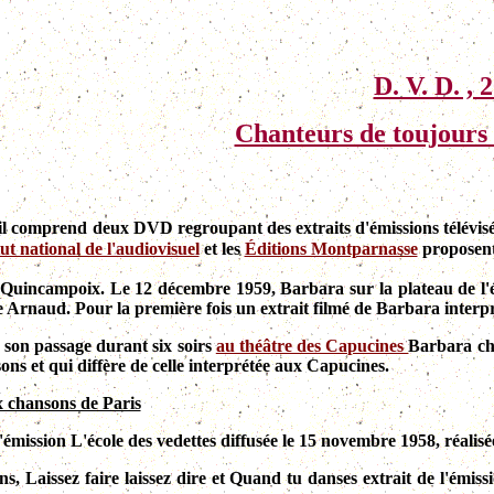
D. V. D. , 
Chanteurs de toujours 
2, il comprend deux DVD regroupant des extraits d'émissions télévisé
tut national de l'audiovisuel
et les
Éditions Montparnasse
proposent 
 Quincampoix. Le 12 décembre 1959, Barbara sur la plateau de l
e Arnaud. Pour la première fois un extrait filmé de Barbara interpr
 son passage durant six soirs
au théâtre des Capucines
Barbara cha
sons et qui diffère de celle interprétée aux Capucines.
x chansons de Paris
l'émission L'école des vedettes diffusée le 15 novembre 1958, réalis
, Laissez faire laissez dire et Quand tu danses extrait de l'émiss