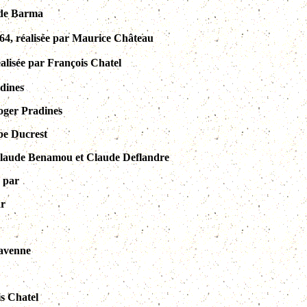
aude Barma
964, réalisée par Maurice Château
éalisée par François Chatel
adines
Roger Pradines
ppe Ducrest
r Claude Benamou et Claude Deflandre
e par
ar
ravenne
is Chatel