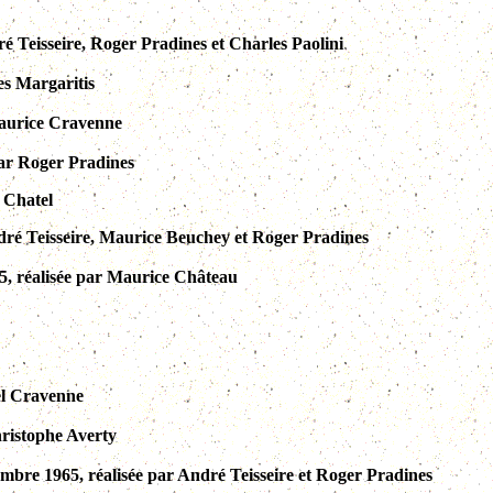
ré Teisseire, Roger Pradines et Charles Paolini
es Margaritis
 Maurice Cravenne
 par Roger Pradines
s Chatel
André Teisseire, Maurice Beuchey et Roger Pradines
965, réalisée par Maurice Château
cel Cravenne
hristophe Averty
embre 1965, réalisée par André Teisseire et Roger Pradines