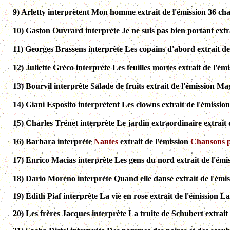
9)
Arletty interprètent Mon homme extrait de l'émission 36 chand
10)
Gaston Ouvrard interprète Je ne suis pas bien portant extr
11)
Georges Brassens interprète Les copains d'abord extrait de
12)
Juliette Gréco interprète Les feuilles mortes extrait de l'é
13)
Bourvil interprète Salade de fruits extrait de l'émission M
14)
Giani Esposito interprètent Les clowns extrait de l'émissio
15)
Charles Trénet interprète Le jardin extraordinaire extrait d
16)
Barbara interprète
Nantes
extrait de l'émission
Chansons po
17)
Enrico Macias interprète Les gens du nord extrait de l'émi
18)
Dario Moréno interprète Quand elle danse extrait de l'émiss
19) Edith Piaf interprète La vie en rose extrait de l'émission La
20) Les frères Jacques interprète La truite de Schubert extrait 