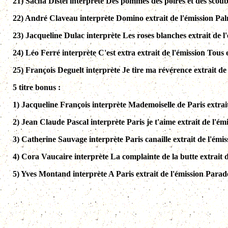
21) Sacha Distel interprète Des pommes des poires et des scoub
22) André Claveau interprète Domino extrait de l'émission Palm
23) Jacqueline Dulac interprète Les roses blanches extrait de l
24) Léo Ferré interprète C'est extra extrait de l'émission Tous
25) François Deguelt interprète Je tire ma révérence extrait de
5 titre bonus :
1) Jacqueline François interprète Mademoiselle de Paris extrait
2) Jean Claude Pascal interprète Paris je t'aime extrait de l'é
3) Catherine Sauvage interprète Paris canaille extrait de l'émi
4) Cora Vaucaire interprète La complainte de la butte extrait 
5) Yves Montand interprète A Paris extrait de l'émission Parad