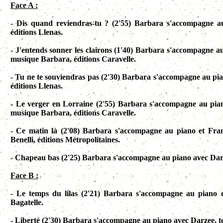
Face A :
- Dis quand reviendras-tu ? (2'55) Barbara s'accompagne au
éditions Llenas.
- J'entends sonner les clairons (1'40) Barbara
s'accompagne
au
musique Barbara, éditions Caravelle.
- Tu ne te souviendras pas (2'30) Barbara
s'accompagne
au pia
éditions Llenas.
- Le verger en Lorraine (2'55) Barbara
s'accompagne
au pian
musique Barbara, éditions Caravelle.
- Ce matin là (2'08) Barbara
s'accompagne
au piano et Franç
Benelli, éditions Métropolitaines.
- Chapeau bas (2'25) Barbara
s'accompagne
au piano avec Darz
Face B :
- Le temps du lilas (2'21) Barbara
s'accompagne
au piano et
Bagatelle.
- Liberté (2'30) Barbara
s'accompagne
au piano avec Darzee, t