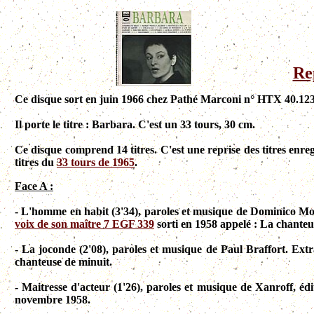
Re
Ce disque sort en juin 1966 chez Pathé Marconi n° HTX 40.123
Il porte le titre : Barbara. C'est un 33 tours, 30 cm.
Ce disque comprend 14 titres. C'est une reprise des titres enreg
titres du
33 tours de 1965
.
Face A :
- L'homme en habit (3'34), paroles et musique de Dominico Mod
voix de son maître 7 EGF 339
sorti en 1958 appelé : La chanteu
- La joconde (2'08), paroles et musique de Paul Braffort. Ext
chanteuse de minuit.
- Maitresse d'acteur (1'26), paroles et musique de Xanroff, éd
novembre 1958.