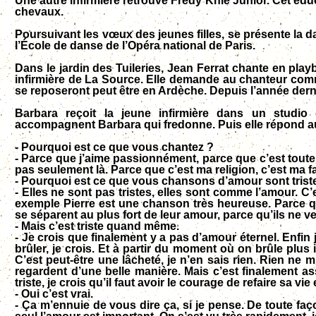
Une autre infirmière retrouve Fredy Knie Junior. Cet éduc
chevaux.
Poursuivant les vœux des jeunes filles, se présente la d
l’École de danse de l’Opéra national de Paris.
Dans le jardin des Tuileries, Jean Ferrat chante en playb
infirmière de La Source. Elle demande au chanteur comme
se reposeront peut être en Ardèche. Depuis l’année derni
Barbara reçoit la jeune infirmière dans un studio 
accompagnent Barbara qui fredonne. Puis elle répond aux 
- Pourquoi est ce que vous chantez ?
- Parce que j’aime passionnément, parce que c’est toute
pas seulement là. Parce que c’est ma religion, c’est ma f
- Pourquoi est ce que vous chansons d’amour sont trist
- Elles ne sont pas tristes, elles sont comme l’amour. C’es
exemple Pierre est une chanson très heureuse. Parce qu
se séparent au plus fort de leur amour, parce qu’ils ne v
- Mais c’est triste quand même.
- Je crois que finalement y a pas d’amour éternel. Enfin je
brûler, je crois. Et à partir du moment où on brûle plus il 
C’est peut-être une lâcheté, je n’en sais rien. Rien ne 
regardent d’une belle manière. Mais c’est finalement as
triste, je crois qu’il faut avoir le courage de refaire sa 
- Oui c’est vrai.
- Ça m’ennuie de vous dire ça, si je pense. De toute faç