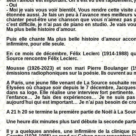
seul l’amour est important. On s’est vu très rapidement, 
- Oui
- Moi je vais vous voir bientôt. Vous rendre cette visi
étonnée aussi. Je fais un peu à l’avance mes meilleurs 
chanter peut-être une chanson que vous n’aimez pas pa
c’est difficile, je n’ai pas de piano en studio. Je vais 
Ma plus belle histoire d’amour.
Puis elle chante Ma plus belle histoire d’amour ac
infirmière, pour elle seule.
En ce mois de décembre, Félix Leclerc (1914-1988) qu
Source rencontre Félix Leclerc.
Mousse (1926-2023) et son mari Pierre Boulanger (1
émissions radiophoniques sur la poésie. Ils ouvrent au 
A Paris, une jeune fille venant de La Source souhaite r
Élysées où chaque soir depuis le 7 décembre, Jacques
dans sa loge. Elle réalise une interview fort pertinente.
l’enfance… Je fais des expériences… Je ne suis pas
aujourd’hui qui est important… Je n’ai pas besoin de croir
A 21 h 20 se termine la première partie de Noël à La Sour
Une heure dix minutes plus tard débute la seconde parti
Il y a quelques années, une infirmière de la clinique p