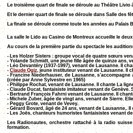
Le troisième quart de finale se déroule au Théâtre Livio
Et le dernier quart de finale se déroule dans Salle des f
La finale se déroule comme toute les années au Palais 
La salle le Lido au Casino de Montreux accueille le
deuxi
Au cours de la première partie du spectacle les auditio
- Les Holzer Sisters : groupe vocal de quatre sœurs venan
- Yolande Schmidt, une jeune fille âgée de quinze ans, 
- Léo Devantéry (1937-1997), venant de Lausanne. Il cha
-
Claude Ogiz
, jeune instituteur venant de Lausanne. Il 
- Francine Niederhauser, de Lausanne, s’accompagne à 
(créée par Anne Sylvestre en 1965)
- Philippe Rochat, venant de Lausanne. Il chante La ligne
- Claude Ducat, fantaisiste imitateur venant de Genève. S
- Bertrand François Fahrni venant de Lausanne. Il chant
- Michele Zuber, âgée de vingt ans, venant de Sierre. E
- Peggy Grote, venant de Vevey.
- Gérard Bovard, âgé de 24 ans, venant de Lausanne,. I
- Les Joës, chanteurs humoristes fantaisistes venant de
Les Radionautes, orchestre rattaché à la radio suiss
formation.