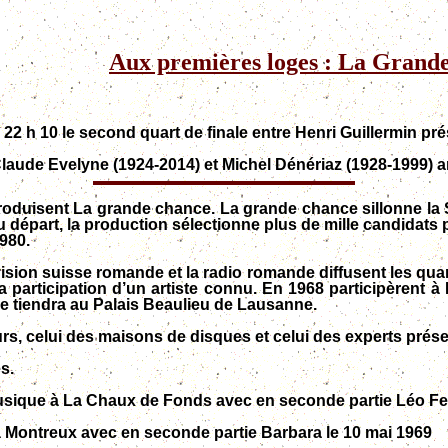
Aux premières loges : La Grand
22 h 10 le second quart de finale entre Henri Guillermin prés
laude Evelyne (1924-2014) et Michel Dénériaz (1928-1999) an
produisent La grande chance. La grande chance sillonne la 
u départ, la production sélectionne plus de mille candidats p
980.
ision suisse romande et la radio romande diffusent les quar
a participation d’un artiste connu. En 1968 participèrent 
se tiendra au Palais Beaulieu de Lausanne.
urs, celui des maisons de disques et celui des experts prése
s.
musique à La Chaux de Fonds avec en seconde partie Léo Ferr
à Montreux avec en seconde partie Barbara le 10 mai 1969