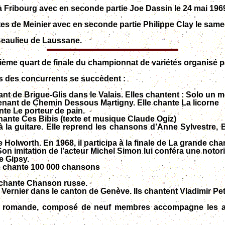
 à Fribourg avec en seconde partie Joe Dassin le 24 mai 196
êtes de Meinier avec en seconde partie Philippe Clay le same
Beaulieu de Laussane.
ème quart de finale du championnat de variétés organisé pa
ns des concurrents se succèdent :
t de Brigue-Glis dans le Valais. Elles chantent : Solo un mom
venant de Chemin Dessous Martigny. Elle chante La licorne
nte Le porteur de pain.
chante Ces Bibis (texte et musique Claude Ogiz)
la guitare. Elle reprend les chansons d’Anne Sylvestre, B
 Holworth. En 1968, il participa à la finale de La grande cha
on imitation de l’acteur Michel Simon lui conféra une notori
e Gipsy.
lle chante 100 000 chansons
l chante Chanson russe.
 Vernier dans le canton de Genève. Ils chantent Vladimir Pe
e romande, composé de neuf membres accompagne les arti