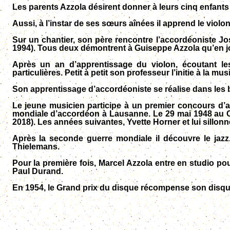
Les parents Azzola désirent donner à leurs cinq enfant
Aussi, à l’instar de ses sœurs aînées il apprend le violon 
Sur un chantier, son père rencontre l’accordéoniste J
1994). Tous deux démontrent à Guiseppe Azzola qu’en jo
Après un an d’apprentissage
du violon,
écoutant le
particulières
.
Petit à petit son professeur l’initie à la mu
Son apprentissage d’accordéoniste se réalise dans les b
Le jeune musicien participe à un premier concours d’ac
mondiale d’accordéon à Lausanne. Le 29 mai 1948 au Cas
2018). Les années suivantes, Yvette Horner et lui sillon
Après la seconde guerre mondiale il découvre le jazz.
Thielemans
.
Pour la première fois, Marcel Azzola entre en studio p
Paul Durand.
En 1954, le Grand prix du disque récompense son disque 