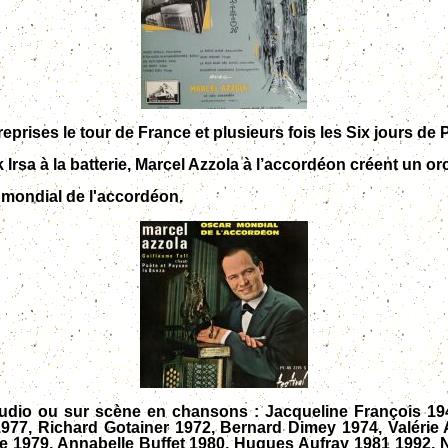
ises le tour de France et plusieurs fois les Six jours de P
k Irsa à la batterie, Marcel Azzola à l’accordéon créent un or
 mondial de l'accordéon.
udio ou sur scène en chansons : Jacqueline François 194
 1977, Richard Gotainer 1972, Bernard Dimey 1974, Valéri
re 1979, Annabelle Buffet 1980, Hugues Aufray 1981 1992,