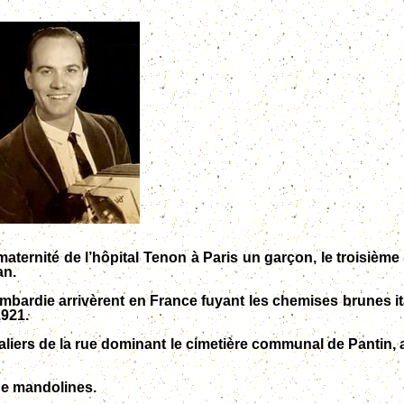
a maternité de l’hôpital Tenon à Paris un garçon, le troisiè
an.
bardie arrivèrent en France fuyant les chemises brunes ita
1921.
liers de la rue dominant le cimetière communal de Pantin, a
de mandolines.