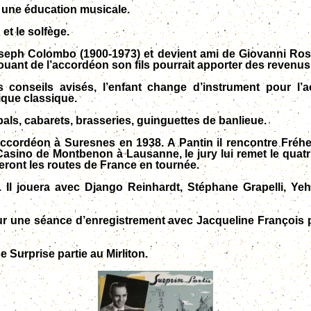
s une éducation musicale.
et le solfège.
oseph Colombo (1900-1973) et devient ami de Giovanni Ross
uant de l’accordéon son fils pourrait apporter des revenus
s conseils avisés,
l’enfant
change d’instrument pour l’
sique classique.
als, cabarets, brasseries, guinguettes de banlieue.
cordéon à Suresnes en 1938. A Pantin il rencontre Fréhel
ino de Montbenon à Lausanne, le jury lui remet le quatriè
neront les routes de France en tournée.
 Il joue
ra
avec Django Reinhardt, Stéphane Grapelli,
Yeh
our une séance d’enregistrement avec Jacqueline François
Surprise partie au Mirliton.