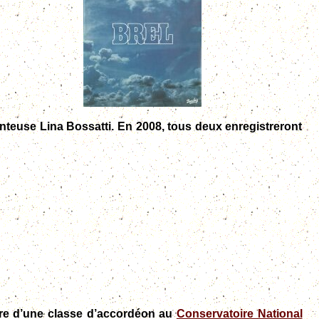
anteuse Lina Bossatti. En 2008, tous deux enregistreront
ture d’une classe d’accordéon au
Conservatoire National