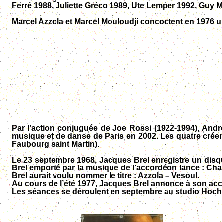
Ferré 1988, Juliette Gréco 1989, Ute Lemper 1992, Guy
Marcel Azzola et Marcel Mouloudji concoctent en 1976 u
Par l’action conjuguée de Joe Rossi (1922-1994), Andr
musique et de danse de Paris en 2002. Les quatre créen
Faubourg saint Martin).
Le 23 septembre 1968, Jacques Brel enregistre un disqu
Brel emporté par la musique de l’accordéon lance : Chauf
Brel aurait voulu nommer le titre : Azzola – Vesoul.
Au cours de l’été 1977, Jacques Brel annonce à son acc
Les séances se déroulent en septembre au studio Hoche